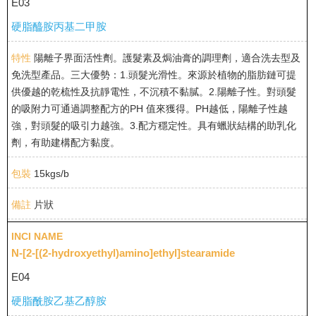
E03
硬脂醯胺丙基二甲胺
陽離子界面活性劑。護髮素及焗油膏的調理劑，適合洗去型及
免洗型產品。三大優勢：1.頭髮光滑性。來源於植物的脂肪鏈可提
供優越的乾梳性及抗靜電性，不沉積不黏膩。2.陽離子性。對頭髮
的吸附力可通過調整配方的PH 值來獲得。PH越低，陽離子性越
強，對頭髮的吸引力越強。3.配方穩定性。具有蠟狀結構的助乳化
劑，有助建構配方黏度。
15kgs/b
片狀
N-[2-[(2-hydroxyethyl)amino]ethyl]stearamide
E04
硬脂酰胺乙基乙醇胺