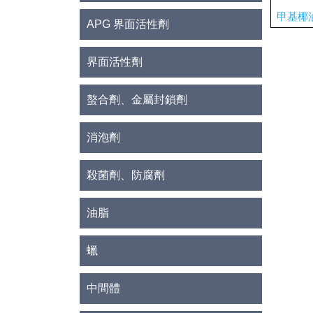
甲基椰
APG 界面活性劑
界面活性劑
螯合劑、金屬封鎖劑
消泡劑
殺菌劑、防腐劑
油脂
蠟
中間體