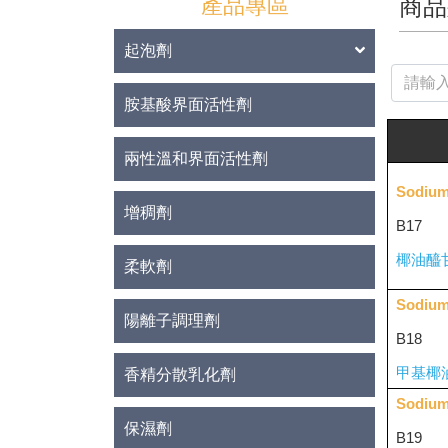
產品專區
商品
起泡劑
胺基酸界面活性劑
兩性溫和界面活性劑
Sodium
增稠劑
B17
椰油醯
柔軟劑
Sodium
陽離子調理劑
B18
甲基椰
香精分散乳化劑
Sodium
保濕劑
B19