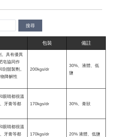
包裝
備註
劑。具有優異
肥皂協同作
30%、液體、低
和刮鬍製劑。
200kgs/dr
鹽
生物降解性
和眼睛都很溫
露、牙膏等都
170kgs/dr
30%、膏狀
和眼睛都很溫
露、牙膏等都
170kgs/dr
20% 液體、低鹽