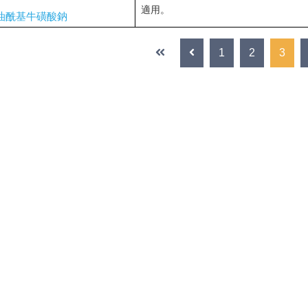
適用。
油酰基牛磺酸鈉
1
2
3