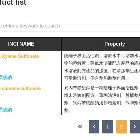
uct list
INCI NAME
Property
陰離子界面活性劑，溶於水中可增加水
 Xylene Sulfonate
物的溶解度，降低水溶液配方產品的霧
水溶液配方產品的濃度。在清潔劑生產
磺酸鈉
可當助溶劑、偶合劑和助劑作用。
異丙苯磺酸鈉是一種陰離子界面活性劑
 cumene sulfonate
粉末洗滌劑配方、重垢清潔劑、脫蠟劑
劑。異丙苯磺酸鈉用作增溶劑、偶聯劑
磺酸鈉
劑。
1
2