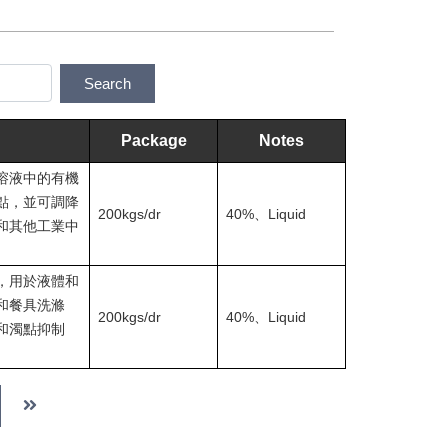
Package
Notes
溶液中的有機
點，並可調降
200kgs/dr
40%、Liquid
和其他工業中
，用於液體和
和餐具洗滌
200kgs/dr
40%、Liquid
和濁點抑制