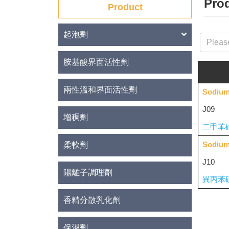
Prod
Product
起泡劑
胺基酸界面活性劑
兩性溫和界面活性劑
Sodium
J09
增稠劑
二甲苯
Sodium
柔軟劑
J10
陽離子調理劑
異丙苯
香精分散乳化劑
保濕劑