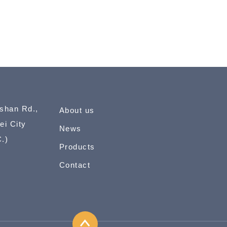
gshan Rd.,
About us
ei City
News
.)
Products
Contact